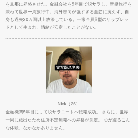
を旦那に昇格させた。金融会社を5年目で脱サラし、新婚旅行を
兼ねて世界一周旅行中。海外志向が強すぎる血筋に抗えず、自
身も過去20カ国以上放浪している。一家全員B型のサラブレッ
ドとして生まれ、情緒が安定したことがない。
Nick（26）
金融機関5年目にして脱サラニートへ転職成功。 さらに、世界
一周に旅出たため住所不定無職への昇格が決定。 心が躍るこん
な体験、なかなかありません。