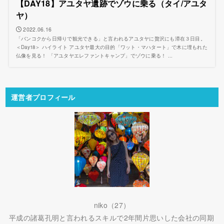
【DAY18】アユタヤ遺跡でゾウに乗る（タイ/アユタ
ヤ）
2022.06.16
「バンコクから日帰りで観光できる」と言われるアユタヤに贅沢にも滞在３日目。
＜Day18＞ ハイライト アユタヤ最大の目的「ワット・マハタート」で木に埋もれた
仏像を見る！ 「アユタヤエレファントキャンプ」でゾウに乗る！ ...
運営者プロフィール
niko（27）
平成の諸葛孔明と言われるスキルで2年間片思いした会社の同期