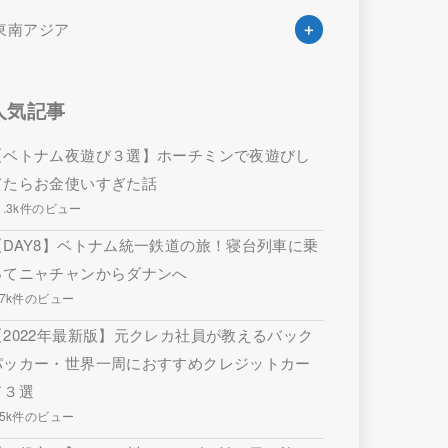
東南アジア
人気記事
【ベトナム夜遊び３選】ホーチミンで夜遊びし
てたらお金使いすぎた話
1.3k件のビュー
【DAY8】ベトナム統一鉄道の旅！寝台列車に乗
ってニャチャンからダナンへ
.7k件のビュー
【2022年最新版】元クレカ社員が教えるバック
パッカー・世界一周におすすめクレジットカー
ド３選
.5k件のビュー