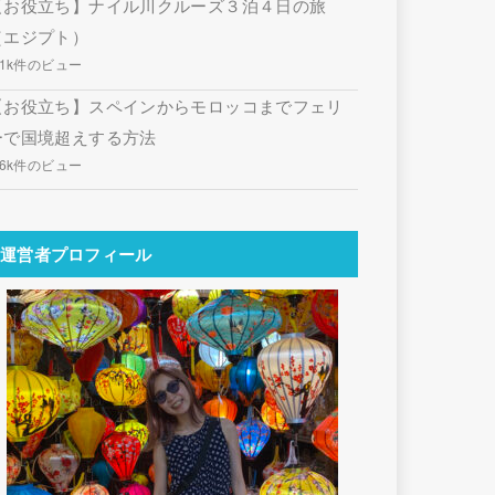
【お役立ち】ナイル川クルーズ３泊４日の旅
（エジプト）
.1k件のビュー
【お役立ち】スペインからモロッコまでフェリ
ーで国境超えする方法
.6k件のビュー
運営者プロフィール