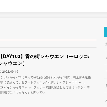
【DAY103】青の街シャウエン（モロッコ/
シャウエン）
2022.09.19
タンジェからバスに乗って物理的に揺られながら4時間、町全体の建物
が青く染まっているフォトジェニックな街、シャフシャウエンへ。
（スペインからモロッコへフェリーで国境超えした方法はコチラ） 事
前情報では「つまらん」と聞いてい...