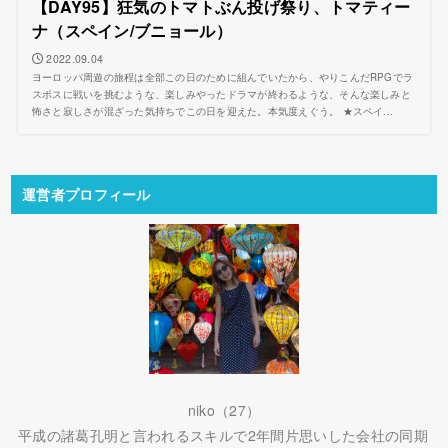
【DAY95】狂気のトマトぶん投げ祭り、トマティー
ナ（スペイン/ブニョール）
2022.09.04
ヨーロッパ周遊の旅程は全部この日のために組んでいたから、やりこんだRPGでラ
スボスに戦いを挑むような、楽しみやったドラマが終わるような、そんな楽しみと
怖さと寂しさが混ざった気持ちでこの日を迎えた。本気度えぐう。 ★スペイ...
運営者プロフィール
niko（27）
平成の諸葛孔明と言われるスキルで2年間片思いした会社の同期