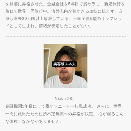
を旦那に昇格させた。金融会社を5年目で脱サラし、新婚旅行を
兼ねて世界一周旅行中。海外志向が強すぎる血筋に抗えず、自
身も過去20カ国以上放浪している。一家全員B型のサラブレッ
ドとして生まれ、情緒が安定したことがない。
Nick（26）
金融機関5年目にして脱サラニートへ転職成功。 さらに、世界
一周に旅出たため住所不定無職への昇格が決定。 心が躍るこん
な体験、なかなかありません。